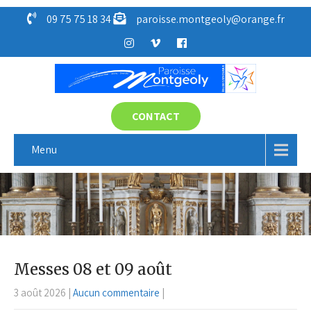
09 75 75 18 34
paroisse.montgeoly@orange.fr
CONTACT
Menu
Messes 08 et 09 août
3 août 2026
|
Aucun commentaire
|